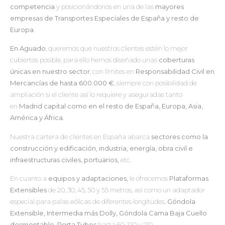
competencia
y posicionándonos en una de las
mayores
empresas de Transportes Especiales de España y resto de
Europa.
En Aguado
, queremos que nuestros clientes estén lo mejor
cubiertos posible, para ello hemos diseñado unas
coberturas
únicas en nuestro sector
, con límites en
Responsabilidad Civil en
Mercancías de hasta 600.000 €
, siempre con posibilidad de
ampliación si el cliente así lo requiere y aseguradas tanto
en
Madrid capital como en el resto de España, Europa, Asia,
América y África.
Nuestra cartera de clientes en España abarca
sectores como la
construcción y edificación, industria, energía, obra civil e
infraestructuras civiles, portuarios,
etc.
En cuanto a
equipos y adaptaciones,
le ofrecemos
Plataformas
Extensibles
de 20, 30, 45, 50 y 55 metros, asi como un adaptador
especial para palas eólicas de diferentes longitudes,
Góndola
Extensible, Intermedia más Dolly, Góndola Cama Baja Cuello
desmontable, Porta Tubos
hasta 60, 120 y 210