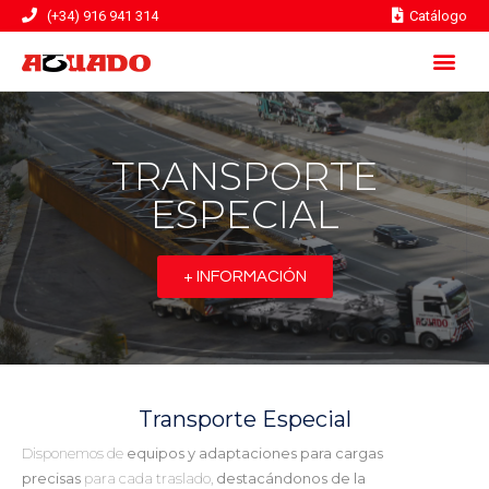
(+34) 916 941 314
Catálogo
TRANSPORTE
ESPECIAL
+ INFORMACIÓN
Transporte Especial
Disponemos de
equipos y adaptaciones para cargas
precisas
para cada traslado,
destacándonos de la