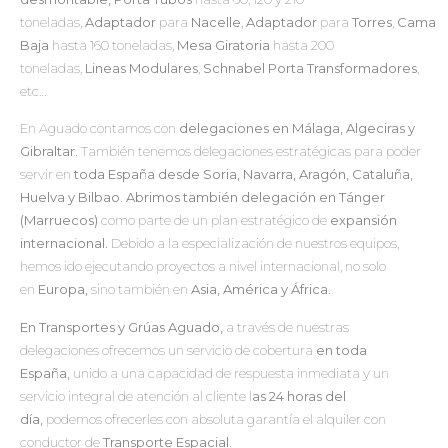
toneladas,
Adaptador
para
Nacelle
,
Adaptador
para
Torres
,
Cama
Baja
hasta 160 toneladas,
Mesa Giratoria
hasta 200
toneladas,
Lineas Modulares
,
Schnabel Porta Transformadores
,
etc…
En Aguado contamos con
delegaciones en Málaga, Algeciras y
Gibraltar.
También tenemos delegaciones estratégicas para poder
servir en
toda España desde Soria, Navarra, Aragón, Cataluña,
Huelva y Bilbao. Abrimos también delegación en Tánger
(Marruecos)
como parte de un plan estratégico de
expansión
internacional.
Debido a la especialización de nuestros equipos,
hemos ido ejecutando proyectos a nivel internacional, no solo
en
Europa,
sino también en
Asia, América y África.
En Transportes y Grúas Aguado,
a través de nuestras
delegaciones ofrecemos un servicio de cobertura
en toda
España,
unido a una capacidad de respuesta inmediata y un
servicio integral de atención al cliente l
as 24 horas del
día,
podemos ofrecerles con absoluta garantía el alquiler con
conductor de
Transporte Espacial.